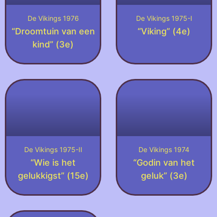
De Vikings 1976
De Vikings 1975-I
“Droomtuin van een
“Viking” (4e)
kind” (3e)
De Vikings 1975-II
De Vikings 1974
“Wie is het
“Godin van het
gelukkigst” (15e)
geluk” (3e)