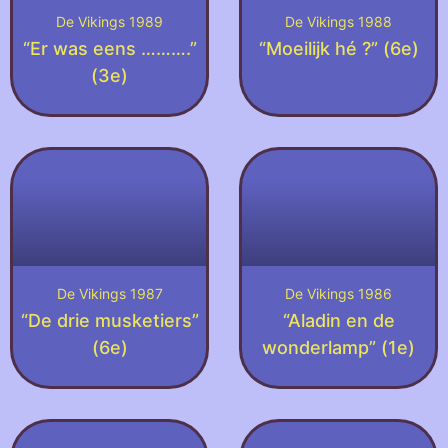
De Vikings 1989
De Vikings 1988
“Er was eens ……….”
“Moeilijk hé ?” (6e)
(3e)
De Vikings 1987
De Vikings 1986
“De drie musketiers”
“Aladin en de
(6e)
wonderlamp” (1e)