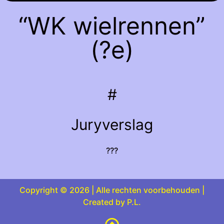
“WK wielrennen”
(?e)
#
Juryverslag
???
Copyright © 2026 | Alle rechten voorbehouden |
Created by P.L.