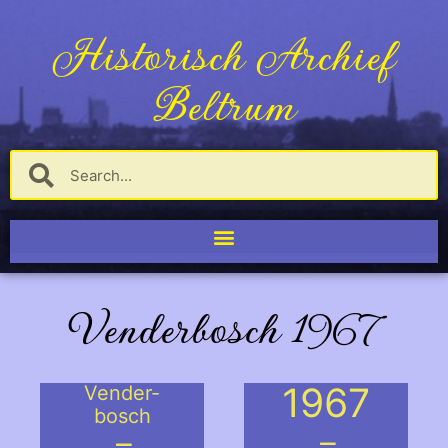
Historisch Archief
Beltrum
Venderbosch 1967
1967
Vender-
bosch