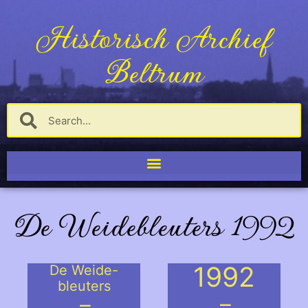
Historisch Archief
Beltrum
De Weidebleuters 1992
1992
De Weide-
bleuters