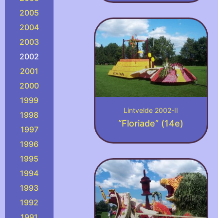
2005
2004
2003
2002
2001
2000
1999
Lintvelde 2002-II
1998
“Floriade” (14e)
1997
1996
1995
1994
1993
1992
1991