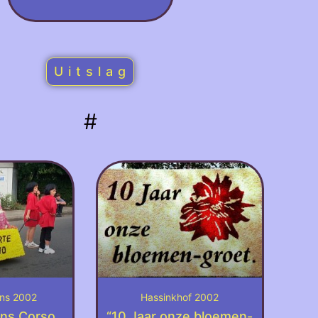
U i t s l a g
#
ens 2002
Hassinkhof 2002
ens Corso
“10 Jaar onze bloemen-