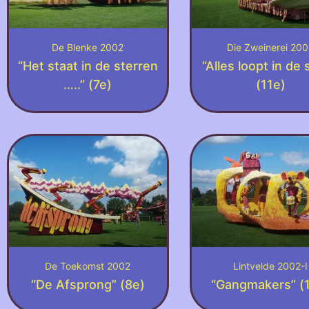
De Blenke 2002
Die Zweinerei 20
“Het staat in de sterren
“Alles loopt in de
…..” (7e)
(11e)
De Toekomst 2002
Lintvelde 2002-I
“De Afsprong” (8e)
“Gangmakers” (