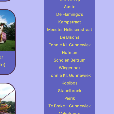
Auste
De Flamingo’s
Kampstraat
Meester Nelissenstraat
De Bisons
Tonnie Kl. Gunnewiek
Hofman
02
Scholen Beltrum
1e)
Wiegerinck
Tonnie Kl. Gunnewiek
Kooibos
Stapelbroek
Pierik
Te Brake – Gunnewiek
Veld-kante