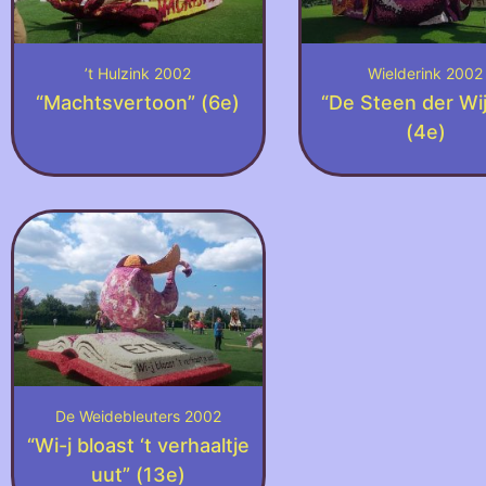
’t Hulzink 2002
Wielderink 2002
“Machtsvertoon” (6e)
“De Steen der Wi
(4e)
De Weidebleuters 2002
“Wi-j bloast ‘t verhaaltje
uut” (13e)