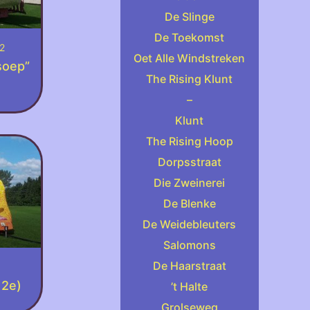
De Slinge
De Toekomst
02
Oet Alle Windstreken
 soep”
The Rising Klunt
–
Klunt
The Rising Hoop
Dorpsstraat
Die Zweinerei
De Blenke
De Weidebleuters
Salomons
De Haarstraat
12e)
’t Halte
Grolseweg