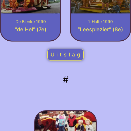
De Blenke 1990
’t Halte 1990
“de Hel” (7e)
“Leesplezier” (8e)
U i t s l a g
#