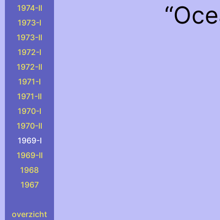
“Ocea
1974-II
1973-I
1973-II
1972-I
1972-II
1971-I
1971-II
1970-I
1970-II
1969-I
1969-II
1968
1967
overzicht