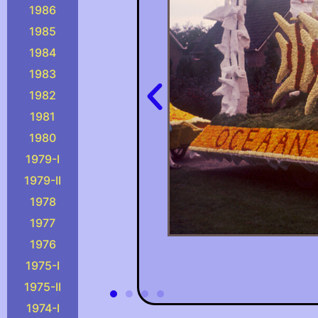
1986
1985
1984
1983
1982
1981
1980
1979-I
1979-II
1978
1977
1976
1975-I
1975-II
1974-I