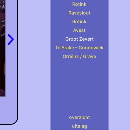
Rotink
Ravesloot
Rotink
Avest
Groot Zevert
Te Brake – Gunnewiek
Orriëns / Grave
overzicht
uitslag