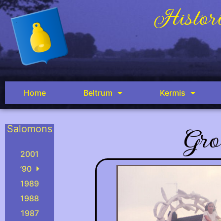
Histori
Home
Beltrum
Kermis
Gro
Salomons
.
2001
’90
1989
1988
1987