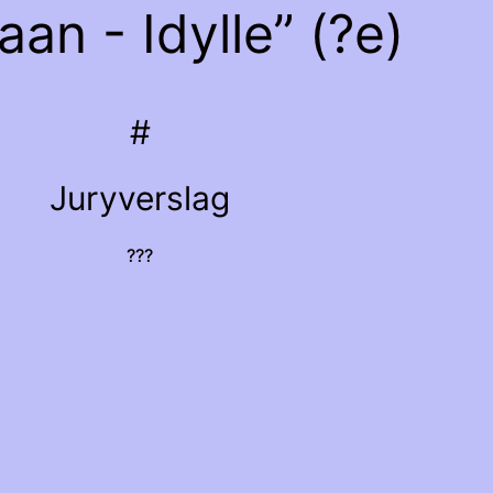
an - Idylle” (?e)
#
Juryverslag
???