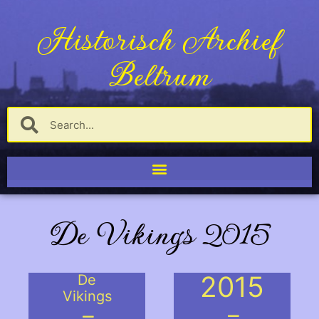
Historisch Archief
Beltrum
De Vikings 2015
2015
De
Vikings