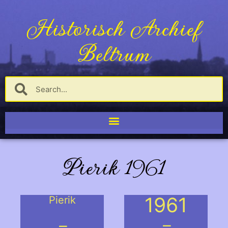
Historisch Archief
Beltrum
Pierik 1961
1961
Pierik
.