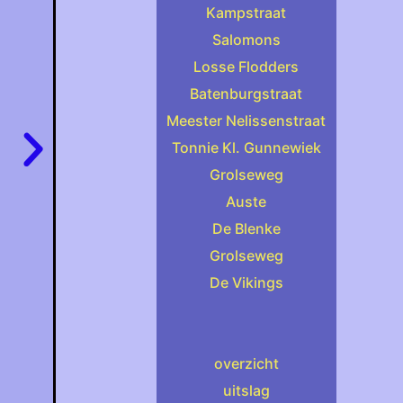
Kampstraat
aanleiding van een overdreven artikel in de Gelde
Salomons
Losse Flodders
Batenburgstraat
Meester Nelissenstraat
Tonnie Kl. Gunnewiek
Grolseweg
Auste
De Blenke
Grolseweg
De Vikings
overzicht
uitslag