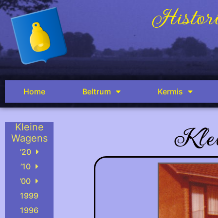
Histori
Home
Beltrum
Kermis
Kle
Kleine
Wagens
’20
’10
’00
1999
Varsseveld
1996
gstraat en de Vikings naar