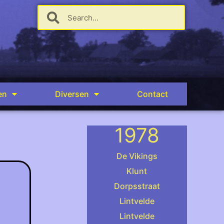
en
Diversen
Contact
1978
De Vikings
Klunt
Dorpsstraat
.
Lintvelde
40) Bloemen zee in Groenlo met d
Lintvelde
(Tonny Baks voor het wagentje dat is gebouwd door