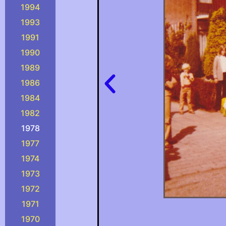
1994
er de corso in Groenlo.)
1993
1991
1990
1989
1986
1984
1982
1978
1977
1974
1973
1972
1971
1970