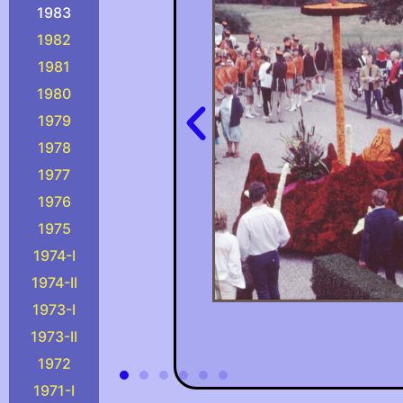
1983
1982
1981
1980
1979
1978
1977
1976
1975
1974-I
1974-II
1973-I
1973-II
1972
1971-I