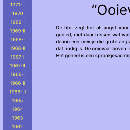
“Ooie
1971-II
1970
1969-I
De titel zegt het al: angst voor
1969-II
gebied, met daar tussen wat water
1968-I
daarin een meisje die grote angst
1968-II
dat nodig is. De ooievaar boven in
Het geheel is een sprookjesachtig
1967-I
1967-II
1966-I
1966-II
1966-III
1965
1964
1963
1962