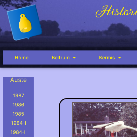
Histori
Home
Beltrum
Kermis
Auste
.
1987
1986
1985
1984-I
1984-II