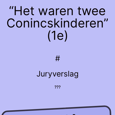
“Het waren twee
Conincskinderen”
(1e)
#
Juryverslag
???