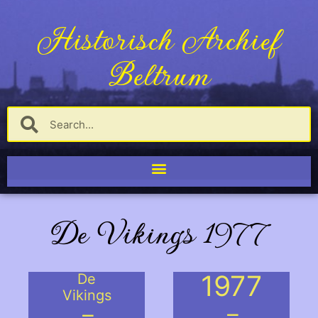
Historisch Archief
Beltrum
De Vikings 1977
1977
De
Vikings