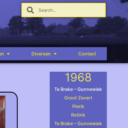
en
Diversen
Contact
1968
Te Brake – Gunnewiek
Groot Zevert
Pierik
.
Rotink
Harrie te Brake houdt trap vast terwijl Jok
Te Brake – Gunnewiek