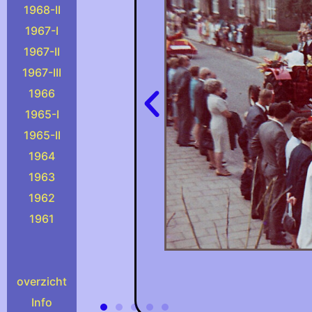
1968-II
1967-I
1967-II
1967-III
1966
1965-I
1965-II
1964
1963
1962
1961
overzicht
Info