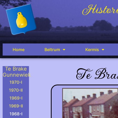
Histori
Home
Beltrum
Kermis
Te Bra
Te Brake
Gunnewiek
1970-I
1970-II
1969-I
1969-II
kan worden om de wagen
1968-I
.