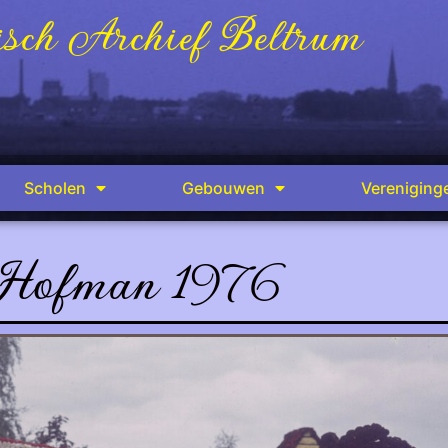
sch Archief Beltrum
Scholen
Gebouwen
Vereniging
Hofman 1976