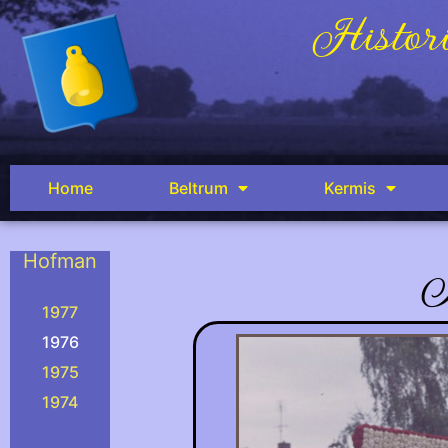
Histori
Home
Beltrum
Kermis
Hofman
.
1977
1976
1975
1974