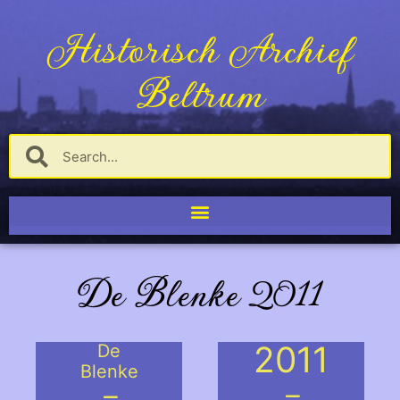
Historisch Archief
Beltrum
De Blenke 2011
2011
De
Blenke