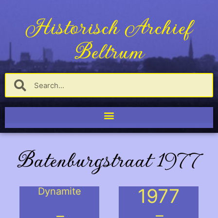
Historisch Archief
Beltrum
Batenburgstraat 1977
1977
Dynamite
.