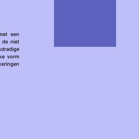
met een
 de niet
sdradige
uke vorm
keringen