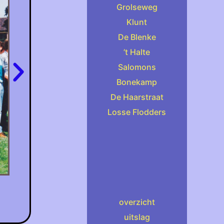
Grolseweg
Klunt
De Blenke
’t Halte
Salomons
Bonekamp
De Haarstraat
Losse Flodders
overzicht
uitslag