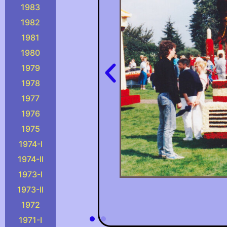
1983
1982
1981
1980
1979
1978
1977
1976
1975
1974-I
1974-II
1973-I
1973-II
1972
1971-I