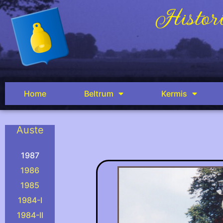
Histori
Home
Beltrum
Kermis
Auste
.
1987
1986
1985
1984-I
1984-II