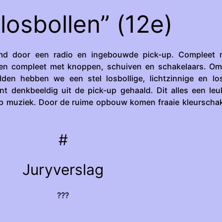
losbollen” (12e)
md door een radio en ingebouwde pick-up. Compleet 
, en compleet met knoppen, schuiven en schakelaars. Om
den hebben we een stel losbollige, lichtzinnige en lo
t denkbeeldig uit de pick-up gehaald. Dit alles een le
 op muziek. Door de ruime opbouw komen fraaie kleurscha
#
Juryverslag
???