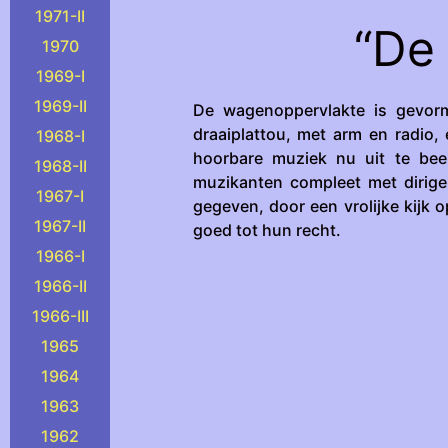
1971-II
“De 
1970
1969-I
1969-II
De wagenoppervlakte is gevor
draaiplattou, met arm en radio
1968-I
hoorbare muziek nu uit te beel
1968-II
muzikanten compleet met dirigen
1967-I
gegeven, door een vrolijke kijk
1967-II
goed tot hun recht.
1966-I
1966-II
1966-III
1965
1964
1963
1962