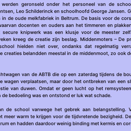
werden geronseld onder het personeel van de schoo
entsen, Leo Schilderinck en schoolhoofd George Jansen.
 in de oude melkfabriek in Beltrum. De basis voor de co
waarvan docenten en ouders aan het timmeren en plakke
 secure knipwerk was een klusje voor de meester zelf
weken kreeg de creatie zijn beslag. Middenmoters – De pr
hool hielden niet over, ondanks dat regelmatig verr
e creaties belandden meestal in de middenmoot, zo ook 
achtwagen van de ABTB die op een zaterdag tijdens de bo
 wagen verplaatsen, maar door het ontbreken van een sl
stie van duwen. Omdat er geen lucht op het remsystee
 de bedoeling was en ontstond er luk wat schade.
n de school vanwege het gebrek aan belangstelling. 
t meer warm te krijgen voor de tijdvretende bezigheid. D
trum en hadden daardoor weinig binding met kermis en cor