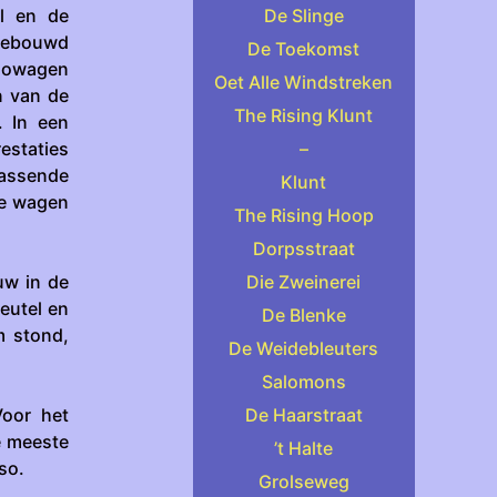
l en de
De Slinge
 Gebouwd
De Toekomst
rsowagen
Oet Alle Windstreken
n van de
The Rising Klunt
. In een
estaties
–
assende
Klunt
de wagen
The Rising Hoop
Dorpsstraat
uw in de
Die Zweinerei
eutel en
De Blenke
m stond,
De Weidebleuters
Salomons
Voor het
De Haarstraat
e meeste
’t Halte
so.
Grolseweg