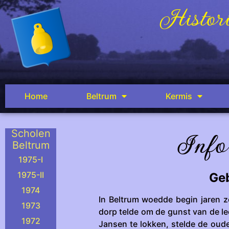
Histori
Home
Beltrum
Kermis
Info
Scholen
Beltrum
1975-I
1975-II
Ge
1974
In Beltrum woedde begin jaren z
1973
dorp telde om de gunst van de le
1972
Jansen te lokken, stelde de oud