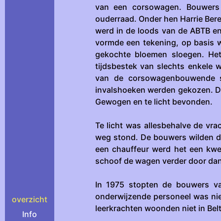
van een corsowagen. Bouwers 
ouderraad. Onder hen Harrie Ber
werd in de loods van de ABTB en
vormde een tekening, op basis 
gekochte bloemen sloegen. Het
tijdsbestek van slechts enkele 
van de corsowagenbouwende sc
invalshoeken werden gekozen. D
Gewogen en te licht bevonden.
Te licht was allesbehalve de vr
weg stond. De bouwers wilden de
een chauffeur werd het een kwe
schoof de wagen verder door dan
In 1975 stopten de bouwers va
onderwijzende personeel was nie
overzicht
leerkrachten woonden niet in Bel
Info