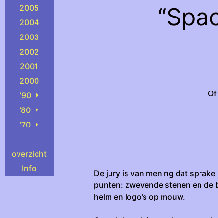
“Spa
2005
2004
2003
2002
2001
2000
Of
’90
’80
’70
overzicht
Info
De jury is van mening dat sprake
punten: zwevende stenen en de ba
helm en logo’s op mouw.