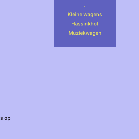
.
Kleine wagens
Hassinkhof
Muziekwagen
ls op