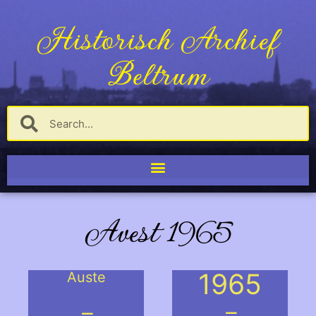
Historisch Archief
Beltrum
Avest 1965
1965
Auste
.