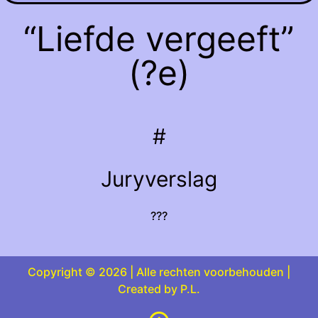
“Liefde vergeeft”
(?e)
#
Juryverslag
???
Copyright © 2026 | Alle rechten voorbehouden |
Created by P.L.