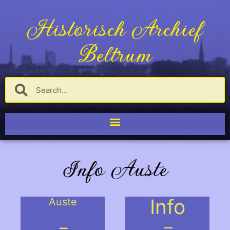
Historisch Archief
Beltrum
Info Auste
Info
Auste
.