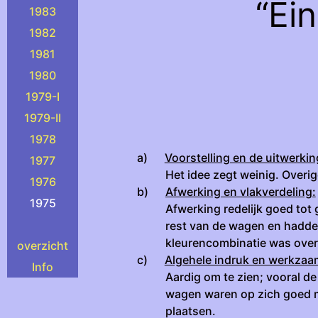
“Ei
1983
1982
1981
1980
1979-I
1979-II
1978
a)
Voorstelling en de uitwerki
1977
Het idee zegt weinig. Overig
1976
b)
Afwerking en vlakverdeling:
1975
Afwerking redelijk goed tot
rest van de wagen en hadden
kleurencombinatie was over
overzicht
c)
Algehele indruk en werkza
Info
Aardig om te zien; vooral d
wagen waren op zich goed ma
plaatsen.