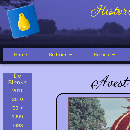
Histori
Home
Beltrum
Kermis
Avest
De
Blenke
2011
2010
’00
1999
1998