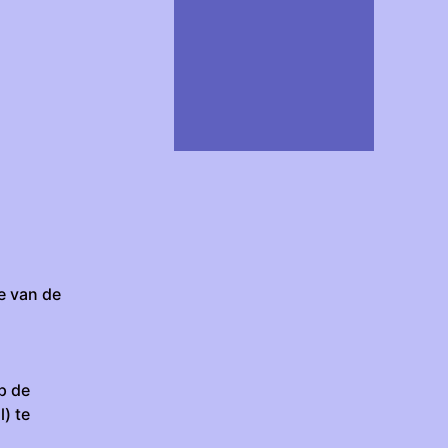
e van de
p de
) te