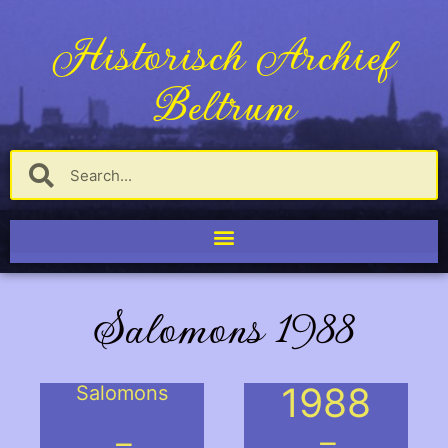
Historisch Archief
Beltrum
Salomons 1988
1988
Salomons
.