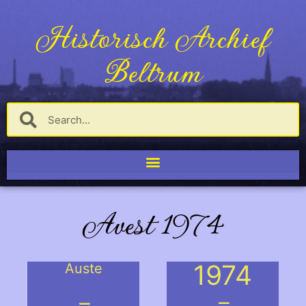
Historisch Archief
Beltrum
Avest 1974
1974
Auste
.