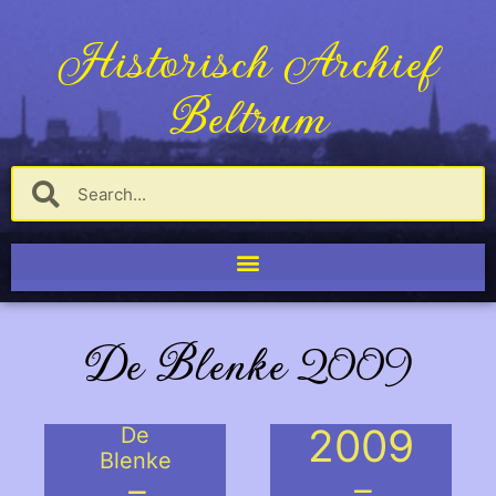
Historisch Archief
Beltrum
De Blenke 2009
2009
De
Blenke