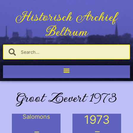
Historisch Archief
Beltrum
Groot Zevert 1973
1973
Salomons
.