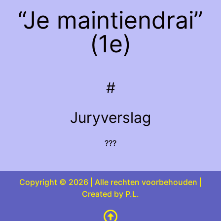
“Je maintiendrai”
(1e)
#
Juryverslag
???
Copyright © 2026 | Alle rechten voorbehouden |
Created by P.L.