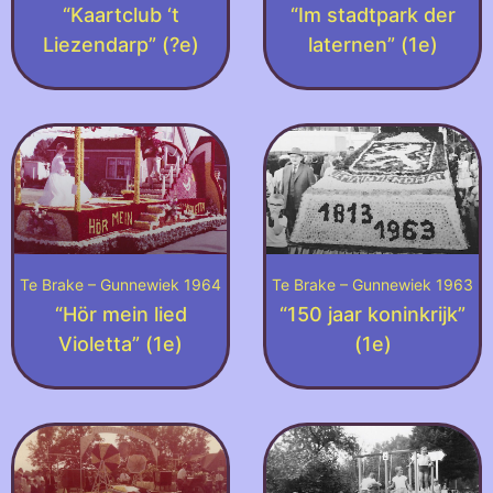
“Kaartclub ‘t
“Im stadtpark der
Liezendarp” (?e)
laternen” (1e)
Te Brake – Gunnewiek 1964
Te Brake – Gunnewiek 1963
“Hör mein lied
“150 jaar koninkrijk”
Violetta” (1e)
(1e)