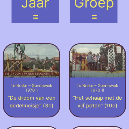
Jaar
Groep
Te Brake – Gunnewiek
Te Brake – Gunnewiek
1970-I
1970-II
“De droom van een
“Het schaap met de
bedelmeisje” (3e)
vijf poten” (10e)