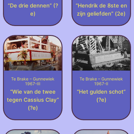
“De drie dennen” (?
“Hendrik de 8ste en
e)
zijn geliefden” (2e)
Te Brake – Gunnewiek
Te Brake – Gunnewiek
1967-III
1967-II
“Wie van de twee
“Het gulden schot”
tegen Cassius Clay”
(?e)
(?e)