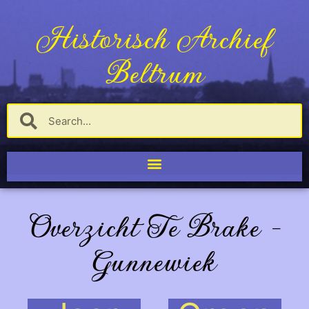
Historisch Archief
Beltrum
Overzicht Te Brake -
Gunnewiek