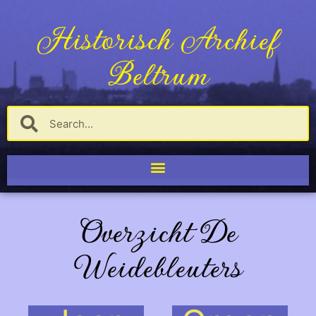
Historisch Archief
Beltrum
Overzicht De
Weidebleuters