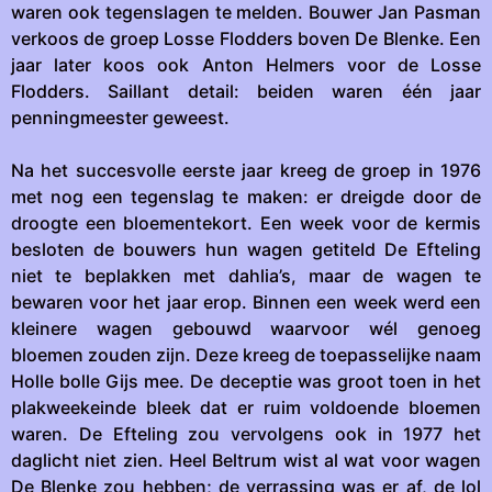
waren ook tegenslagen te melden. Bouwer Jan Pasman
verkoos de groep Losse Flodders boven De Blenke. Een
jaar later koos ook Anton Helmers voor de Losse
Flodders. Saillant detail: beiden waren één jaar
penningmeester geweest.
Na het succesvolle eerste jaar kreeg de groep in 1976
met nog een tegenslag te maken: er dreigde door de
droogte een bloementekort. Een week voor de kermis
besloten de bouwers hun wagen getiteld De Efteling
niet te beplakken met dahlia’s, maar de wagen te
bewaren voor het jaar erop. Binnen een week werd een
kleinere wagen gebouwd waarvoor wél genoeg
bloemen zouden zijn. Deze kreeg de toepasselijke naam
Holle bolle Gijs mee. De deceptie was groot toen in het
plakweekeinde bleek dat er ruim voldoende bloemen
waren. De Efteling zou vervolgens ook in 1977 het
daglicht niet zien. Heel Beltrum wist al wat voor wagen
De Blenke zou hebben; de verrassing was er af, de lol