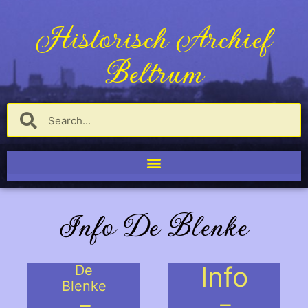
Historisch Archief
Beltrum
Info De Blenke
Info
De
Blenke