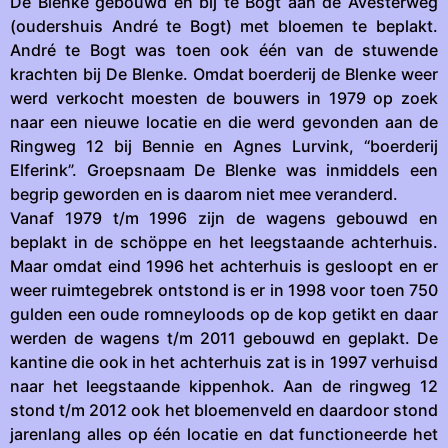
De Blenke gebouwd en bij te Bogt aan de Avesterweg
(oudershuis André te Bogt) met bloemen te beplakt.
André te Bogt was toen ook één van de stuwende
krachten bij De Blenke. Omdat boerderij de Blenke weer
werd verkocht moesten de bouwers in 1979 op zoek
naar een nieuwe locatie en die werd gevonden aan de
Ringweg 12 bij Bennie en Agnes Lurvink, “boerderij
Elferink”. Groepsnaam De Blenke was inmiddels een
begrip geworden en is daarom niet mee veranderd.
Vanaf 1979 t/m 1996 zijn de wagens gebouwd en
beplakt in de schöppe en het leegstaande achterhuis.
Maar omdat eind 1996 het achterhuis is gesloopt en er
weer ruimtegebrek ontstond is er in 1998 voor toen 750
gulden een oude romneyloods op de kop getikt en daar
werden de wagens t/m 2011 gebouwd en geplakt. De
kantine die ook in het achterhuis zat is in 1997 verhuisd
naar het leegstaande kippenhok. Aan de ringweg 12
stond t/m 2012 ook het bloemenveld en daardoor stond
jarenlang alles op één locatie en dat functioneerde het