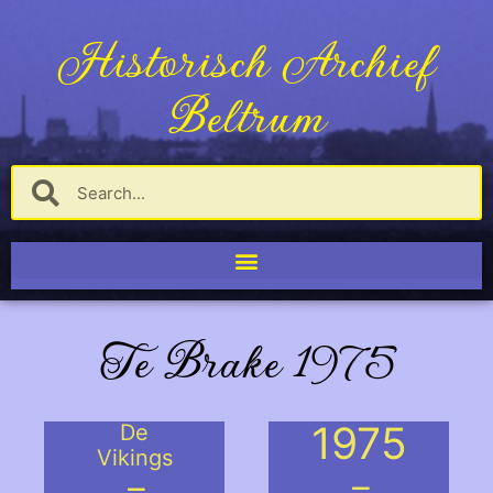
Historisch Archief
Beltrum
Te Brake 1975
1975
De
Vikings