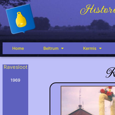
Histori
Home
Beltrum
Kermis
R
Ravesloot
.
1969