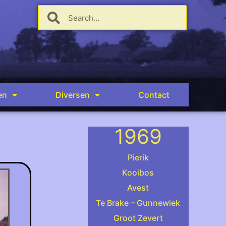
en
Diversen
Contact
1969
Pierik
Kooibos
Avest
.
Te Brake – Gunnewiek
Rechts Nico Raves
Groot Zevert