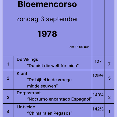
Bloemencorso
zondag 3 september
1978
om 15.00 uur
De Vikings
127
1
7
“Du bist die welt für mich”
Klunt
129
½
2
5
“De bijbel in de vroege
middeleeuwen”
Dorpsstraat
140
¼
3
2
“Nocturno encantado Espagnol”
Lintvelde
142
½
4
1
“Chimaira en Pegasos”