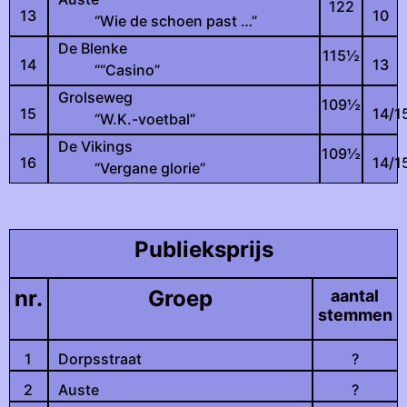
122
13
10
“Wie de schoen past …”
De Blenke
115
½
14
13
““Casino”
Grolseweg
109
½
15
14/1
“W.K.-voetbal”
De Vikings
109
½
16
14/1
“Vergane glorie”
Publieksprijs
nr.
Groep
aantal
stemmen
1
Dorpsstraat
?
2
Auste
?