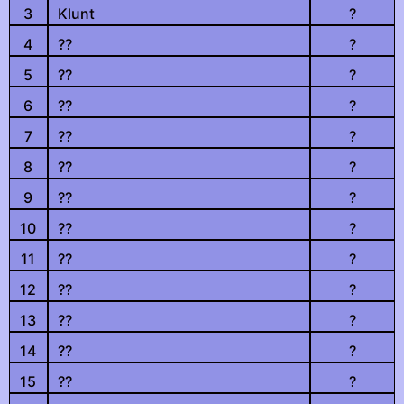
3
Klunt
?
4
??
?
5
??
?
6
??
?
7
??
?
8
??
?
9
??
?
10
??
?
11
??
?
12
??
?
13
??
?
14
??
?
15
??
?