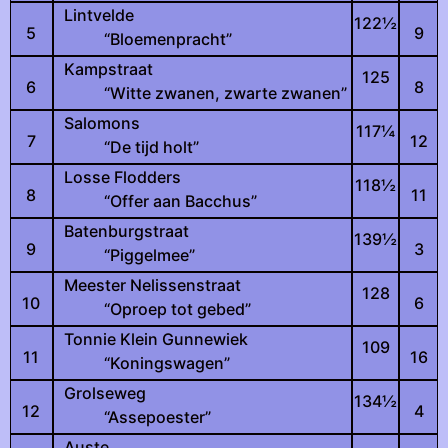
Lintvelde
122
½
5
9
“Bloemenpracht”
Kampstraat
125
6
8
“Witte zwanen, zwarte zwanen”
Salomons
117
¼
7
12
“De tijd holt”
Losse Flodders
118
½
8
11
“Offer aan Bacchus”
Batenburgstraat
139
½
9
3
“Piggelmee”
Meester Nelissenstraat
128
10
6
“Oproep tot gebed”
Tonnie Klein Gunnewiek
109
11
16
“Koningswagen”
Grolseweg
134
½
12
4
“Assepoester”
Auste