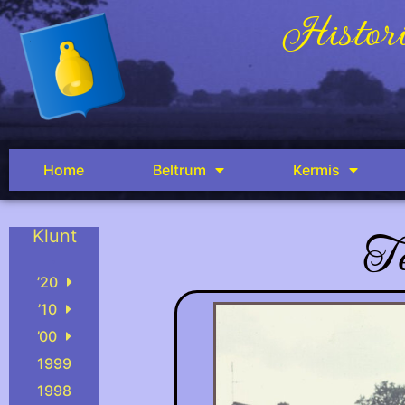
Histori
Home
Beltrum
Kermis
T
Klunt
.
’20
’10
’00
1999
1998