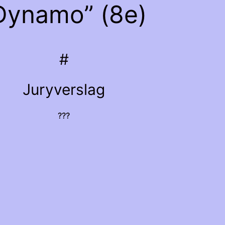
Dynamo” (8e)
#
Juryverslag
???