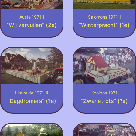
Auste 1971-I
Salomons 1971-I
“Wij vervuilen” (2e)
“Winterpracht” (1e)
Lintvelde 1971-II
Kooibos 1971
“Dagdromers” (?e)
“Zwanetrots” (?e)