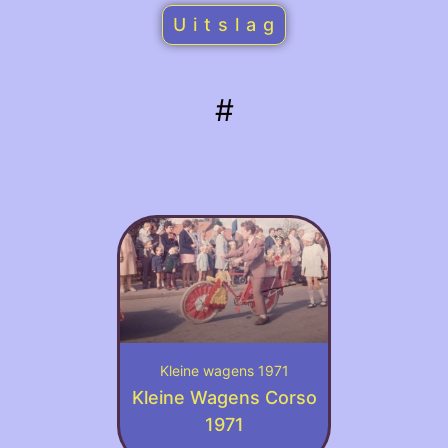
U i t s l a g
#
Kleine wagens 1971
Kleine Wagens Corso
1971