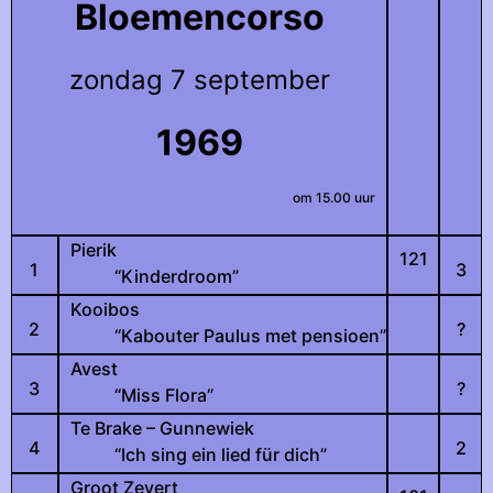
Bloemencorso
zondag 7 september
1969
om 15.00 uur
Pierik
121
1
3
“Kinderdroom”
Kooibos
2
?
“Kabouter Paulus met pensioen”
Avest
3
?
“Miss Flora”
Te Brake – Gunnewiek
4
2
“Ich sing ein lied für dich”
Groot Zevert