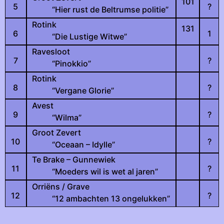
101
5
?
“Hier rust de Beltrumse politie”
Rotink
131
6
1
“Die Lustige Witwe”
Ravesloot
7
?
“Pinokkio”
Rotink
8
?
“Vergane Glorie”
Avest
9
?
“Wilma”
Groot Zevert
10
?
“Oceaan – Idylle”
Te Brake – Gunnewiek
11
?
“Moeders wil is wet al jaren”
Orriëns / Grave
12
?
“12 ambachten 13 ongelukken”