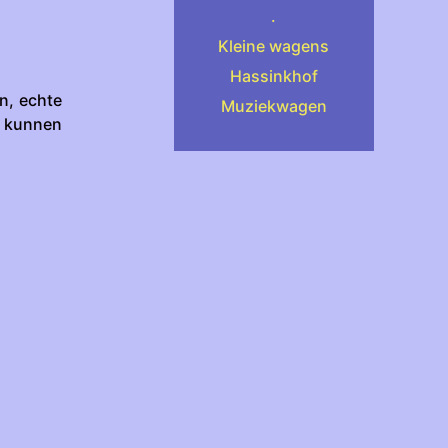
.
Kleine wagens
Hassinkhof
n, echte
Muziekwagen
e kunnen