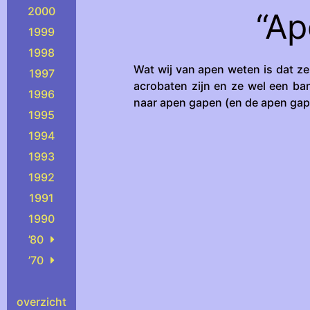
2000
“Ap
1999
1998
Wat wij van apen weten is dat ze
1997
acrobaten zijn en ze wel een ban
1996
naar apen gapen (en de apen gap
1995
1994
1993
1992
1991
1990
’80
’70
overzicht