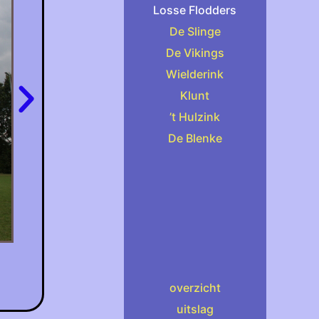
Losse Flodders
De Slinge
De Vikings
Wielderink
Klunt
’t Hulzink
De Blenke
overzicht
uitslag