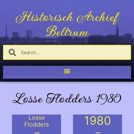
Historisch Archief
Beltrum
Losse Flodders 1980
1980
Losse
Flodders