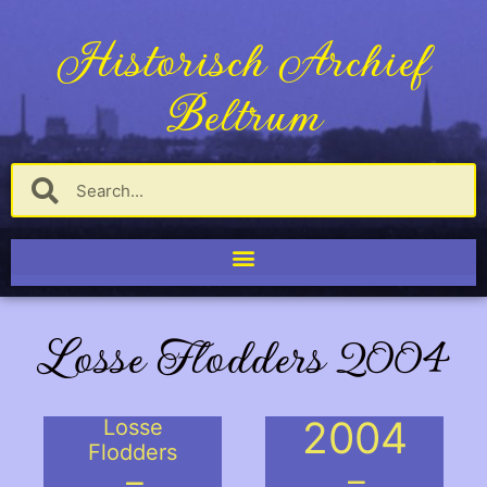
Historisch Archief
Beltrum
Losse Flodders 2004
2004
Losse
Flodders