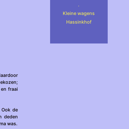
.
Kleine wagens
Hassinkhof
daardoor
gekozen;
en fraai
. Ook de
en deden
ima was.