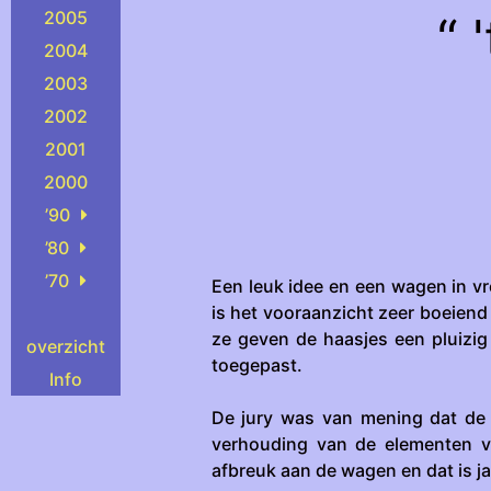
2005
“ 
2004
2003
2002
2001
2000
’90
’80
’70
Een leuk idee en een wagen in vro
is het vooraanzicht zeer boeiend
ze geven de haasjes een pluizig 
overzicht
toegepast.
Info
De jury was van mening dat de 
verhouding van de elementen v
afbreuk aan de wagen en dat is j