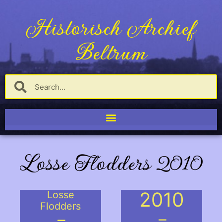
Historisch Archief
Beltrum
Losse Flodders 2010
2010
Losse
Flodders