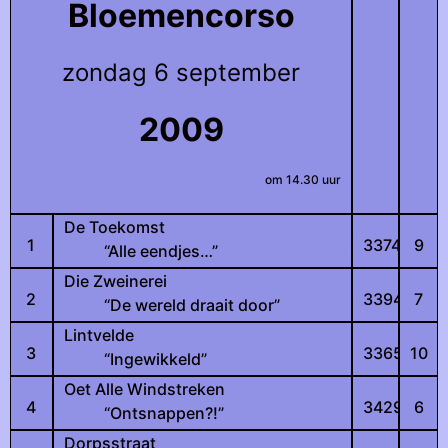
Bloemencorso
zondag 6 september
2009
om 14.30 uur
De Toekomst
1
3374
9
“Alle eendjes…”
Die Zweinerei
2
3394
7
“De wereld draait door”
Lintvelde
3
3365
10
“Ingewikkeld”
Oet Alle Windstreken
4
3429
6
“Ontsnappen?!”
Dorpsstraat