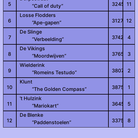
5
3245
11
“Call of duty”
Losse Flodders
6
3127
12
“Ape-gapen”
De Slinge
7
3742
4
“Verbeelding”
De Vikings
8
3765
3
“Moordwijven”
Wielderink
9
3807
2
“Romeins Testudo”
Klunt
10
3875
1
“The Golden Compass”
’t Hulzink
11
3645
5
“Mariokart”
De Blenke
12
3375
8
“Paddenstoelen”