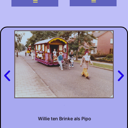
ls
L
n
.
Willie ten Brinke als Pipo