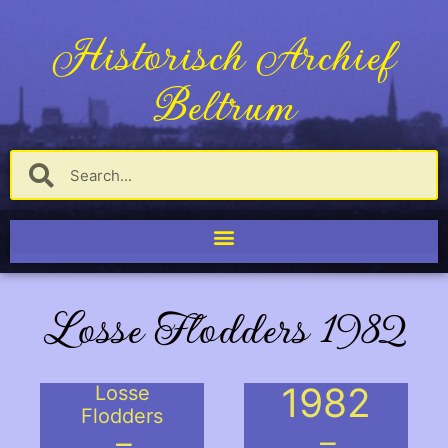
Historisch Archief
Beltrum
Losse Flodders 1982
1982
Losse
Flodders