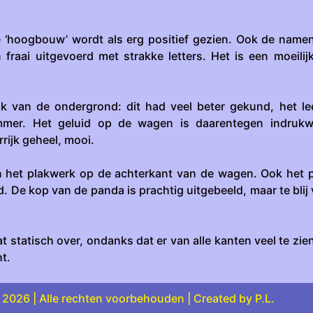
e ‘hoogbouw’ wordt als erg positief gezien. Ook de name
 fraai uitgevoerd met strakke letters. Het is een moeilij
uik van de ondergrond: dit had veel beter gekund, het le
mmer. Het geluid op de wagen is daarentegen indruk
rijk geheel, mooi.
an het plakwerk op de achterkant van de wagen. Ook het 
. De kop van de panda is prachtig uitgebeeld, maar te blij
statisch over, ondanks dat er van alle kanten veel te zie
t.
2026 | Alle rechten voorbehouden | Created by P.L.