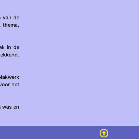
n van de
k thema,
ek in de
wekkend.
plakwerk
 voor het
n was en