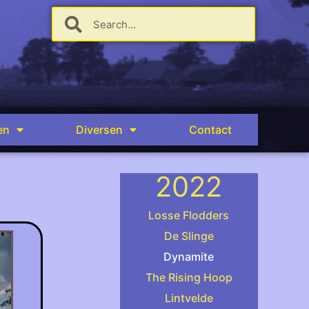
en
Diversen
Contact
2022
Losse Flodders
De Slinge
Dynamite
(foto: Martijn Koolmee
The Rising Hoop
Lintvelde