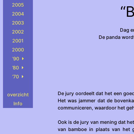
2005
“
2004
2003
Dag e
2002
De panda wordt
2001
2000
’90
’80
’70
De jury oordeelt dat het een goed
overzicht
Het was jammer dat de bovenka
Info
communiceren, waardoor het gehe
Ook is de jury van mening dat het
van bamboe in plaats van het g