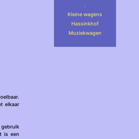
.
Kleine wagens
Hassinkhof
Muziekwagen
voelbaar.
t elkaar
 gebruik
t is een