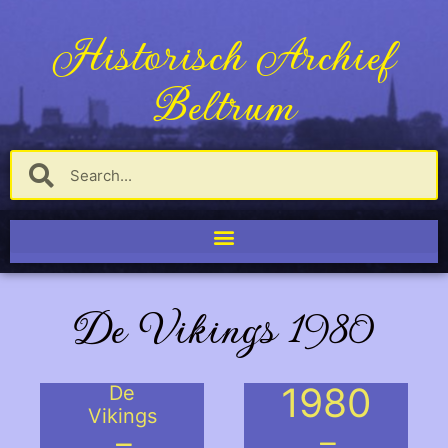
Historisch Archief
Beltrum
De Vikings 1980
1980
De
Vikings