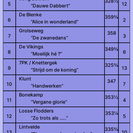
328
½
5
12
“Dauwe Dabbert”
De Blenke
359
¾
6
2
“Alice in wonderland”
Grolseweg
358
7
3
“De zwanedans”
De Vikings
349
¾
8
6
“Moeilijk hé ?”
7PK / Knettergek
325
¾
9
13
“Strijd om de koning”
Klunt
347
10
7
“Handwerken”
Bonekamp
353
½
11
4
“Vergane glorie”
Losse Flodders
353
¼
12
5
“Zo trots als …..”
Lintvelde
335
¾
13
10