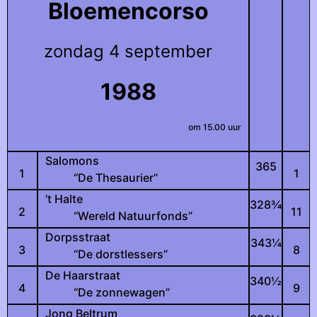
Bloemencorso
zondag 4 september
1988
om 15.00 uur
Salomons
365
1
1
“De Thesaurier”
’t Halte
328
¾
2
11
“Wereld Natuurfonds”
Dorpsstraat
343
¼
3
8
“De dorstlessers”
De Haarstraat
340
½
4
9
“De zonnewagen”
Jong Beltrum