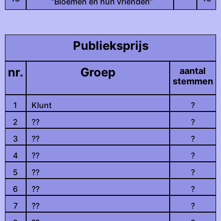
“Bloemen en hun vrienden”
Publieksprijs
nr.
Groep
aantal
stemmen
1
Klunt
?
2
??
?
3
??
?
4
??
?
5
??
?
6
??
?
7
??
?