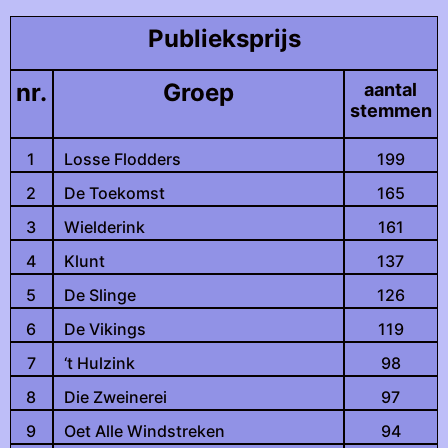
Publieksprijs
nr.
Groep
aantal
stemmen
1
Losse Flodders
199
2
De Toekomst
165
3
Wielderink
161
4
Klunt
137
5
De Slinge
126
6
De Vikings
119
7
‘t Hulzink
98
8
Die Zweinerei
97
9
Oet Alle Windstreken
94