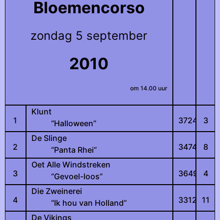
Bloemencorso
zondag 5 september
2010
om 14.00 uur
Klunt
1
3724
3
“Halloween”
De Slinge
2
3474
8
“Panta Rhei”
Oet Alle Windstreken
3
3649
4
“Gevoel-loos”
Die Zweinerei
4
3312
11
“Ik hou van Holland”
De Vikings