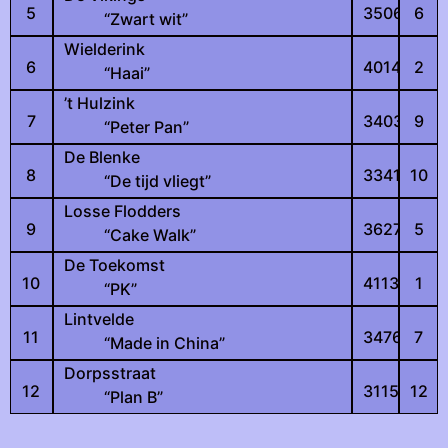
5
3506
6
“Zwart wit”
Wielderink
6
4014
2
“Haai”
’t Hulzink
7
3403
9
“Peter Pan”
De Blenke
8
3341
10
“De tijd vliegt”
Losse Flodders
9
3627
5
“Cake Walk”
De Toekomst
10
4113
1
“PK”
Lintvelde
11
3476
7
“Made in China”
Dorpsstraat
12
3115
12
“Plan B”