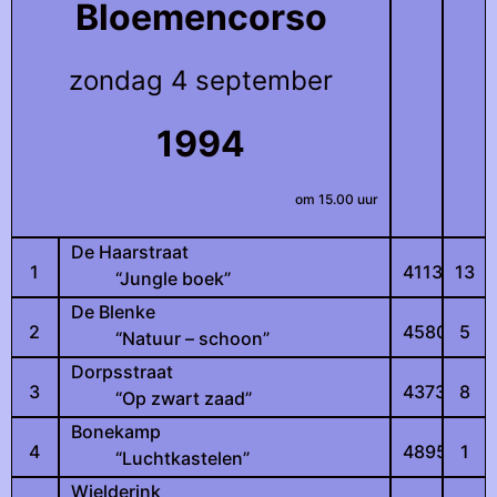
Bloemencorso
zondag 4 september
1994
om 15.00 uur
De Haarstraat
1
4113
13
“Jungle boek”
De Blenke
2
4580
5
“Natuur – schoon”
Dorpsstraat
3
4373
8
“Op zwart zaad”
Bonekamp
4
4895
1
“Luchtkastelen”
Wielderink