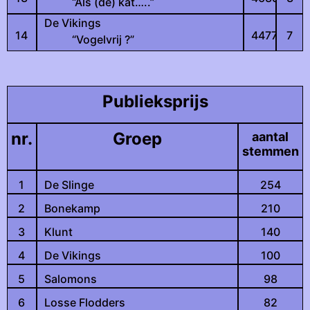
“Als (de) kat…..”
De Vikings
14
4477
7
“Vogelvrij ?”
Publieksprijs
nr.
Groep
aantal
stemmen
1
De Slinge
254
2
Bonekamp
210
3
Klunt
140
4
De Vikings
100
5
Salomons
98
6
Losse Flodders
82