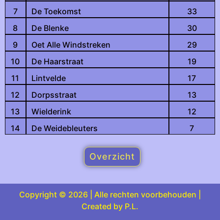
7
De Toekomst
33
8
De Blenke
30
9
Oet Alle Windstreken
29
10
De Haarstraat
19
11
Lintvelde
17
12
Dorpsstraat
13
13
Wielderink
12
14
De Weidebleuters
7
Overzicht
Copyright © 2026 | Alle rechten voorbehouden |
Created by P.L.