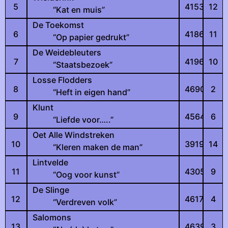
5
4153
12
“Kat en muis”
De Toekomst
6
4186
11
“Op papier gedrukt”
De Weidebleuters
7
4196
10
“Staatsbezoek”
Losse Flodders
8
4690
2
“Heft in eigen hand”
Klunt
9
4564
6
“Liefde voor…..”
Oet Alle Windstreken
10
3919
14
“Kleren maken de man”
Lintvelde
11
4305
9
“Oog voor kunst”
De Slinge
12
4617
4
“Verdreven volk”
Salomons
13
4639
3