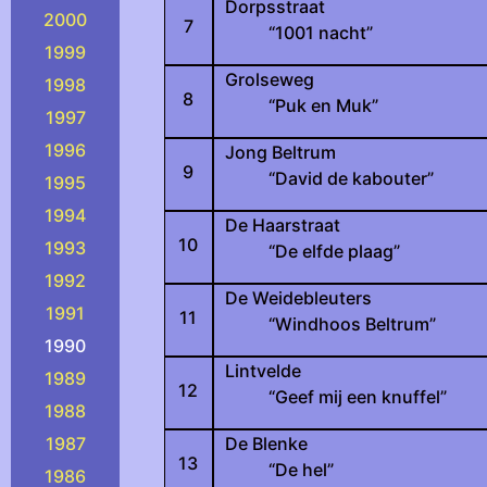
Dorpsstraat
2000
7
“1001 nacht”
1999
Grolseweg
1998
8
“Puk en Muk”
1997
1996
Jong Beltrum
9
“David de kabouter”
1995
1994
De Haarstraat
10
1993
“De elfde plaag”
1992
De Weidebleuters
1991
11
“Windhoos Beltrum”
1990
Lintvelde
1989
12
“Geef mij een knuffel”
1988
1987
De Blenke
13
“De hel”
1986