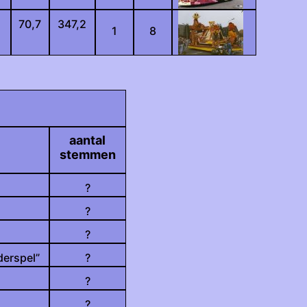
70,7
347,2
1
8
aantal
stemmen
?
?
?
derspel”
?
?
?