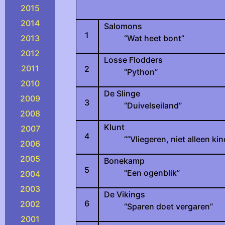
2015
2014
Salomons
1
2013
“Wat heet bont”
2012
Losse Flodders
2011
2
“Python”
2010
De Slinge
2009
3
“Duivelseiland”
2008
Klunt
2007
4
““Vliegeren, niet alleen ki
2006
2005
Bonekamp
5
“Een ogenblik”
2004
2003
De Vikings
6
2002
“Sparen doet vergaren”
2001