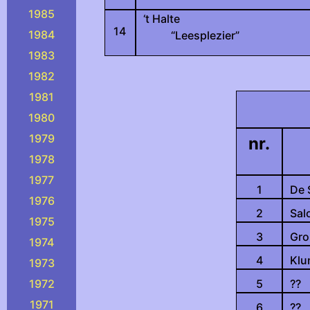
1985
‘t Halte
14
1984
“Leesplezier”
1983
1982
1981
1980
1979
nr.
1978
1977
1
De 
1976
2
Sal
1975
3
Gro
1974
4
Klu
1973
1972
5
??
1971
6
??