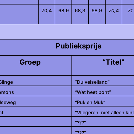
70,4
68,9
68,3
68,9
70,4
71
Publieksprijs
Groep
“Titel”
Slinge
“Duivelseiland”
omons
“Wat heet bont”
lseweg
“Puk en Muk”
nt
“Vliegeren, niet alleen kin
“???”
“???”