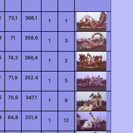
6
73,1
368,1
1
1
8
71
358,6
1
3
5
74,3
366,4
1
2
1
71,9
352.4
1
5
5
70,6
347,1
1
9
8
64,8
331,4
1
12