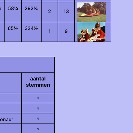
¼
58
¼
292
¼
2
13
65
½
324
½
1
9
aantal
stemmen
?
?
Donau”
?
?