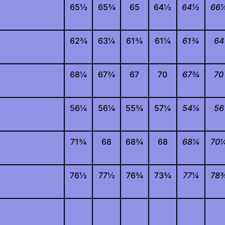
65
½
65
¾
65
64
½
64
½
66
62
¾
63
¼
61
¾
61
¼
61
¾
64
68
¼
67
¾
67
70
67
¾
70
56
¼
56
¼
55
¾
57
¼
54
¼
56
71
¾
68
68
¾
68
68
¼
70
76
½
77
½
76
¾
73
¾
77
¼
78