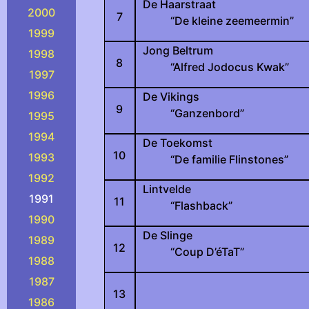
De Haarstraat
2000
7
“De kleine zeemeermin”
1999
Jong Beltrum
1998
8
“Alfred Jodocus Kwak”
1997
1996
De Vikings
9
“Ganzenbord”
1995
1994
De Toekomst
10
1993
“De familie Flinstones”
1992
Lintvelde
1991
11
“Flashback”
1990
De Slinge
1989
12
“Coup D’éTaT”
1988
1987
13
1986