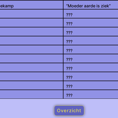
nekamp
“Moeder aarde is ziek”
???
???
???
???
???
???
???
???
???
???
Overzicht