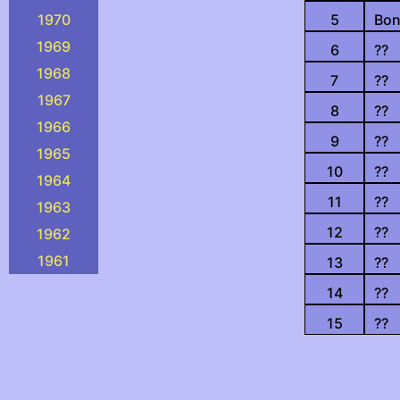
1970
5
Bo
1969
6
??
1968
7
??
1967
8
??
1966
9
??
1965
10
??
1964
11
??
1963
12
??
1962
1961
13
??
14
??
15
??