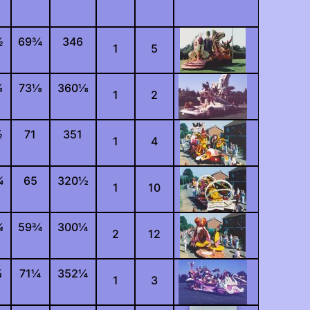
½
69
¾
346
1
5
¼
73
⅛
360
⅛
1
2
½
71
351
1
4
¾
65
320
½
1
10
¼
59
¾
300
¼
2
12
¼
71
¼
352
¼
1
3