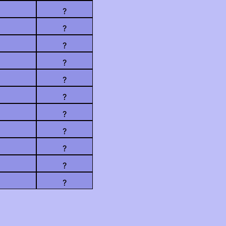
?
?
?
?
?
?
?
?
?
?
?