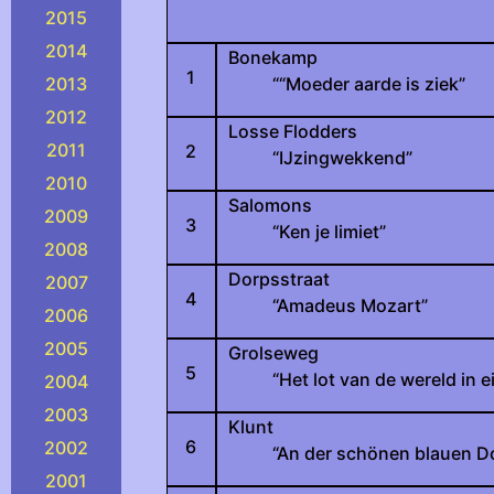
2015
2014
Bonekamp
1
2013
““Moeder aarde is ziek”
2012
Losse Flodders
2011
2
“IJzingwekkend”
2010
Salomons
2009
3
“Ken je limiet”
2008
Dorpsstraat
2007
4
“Amadeus Mozart”
2006
2005
Grolseweg
5
“Het lot van de wereld in 
2004
2003
Klunt
6
2002
“An der schönen blauen D
2001