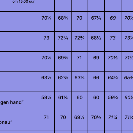
om 15.00 uur
70
¼
68
¾
70
67
¼
69
70
73
72
¾
72
¾
68
½
73
73
70
¼
69
¾
71
69
70
½
71
63
½
62
¾
63
¼
66
64
¼
65
59
¼
61
¼
60
60
59
¼
60
eigen hand”
71
70
69
½
70
½
71
¼
71
onau”