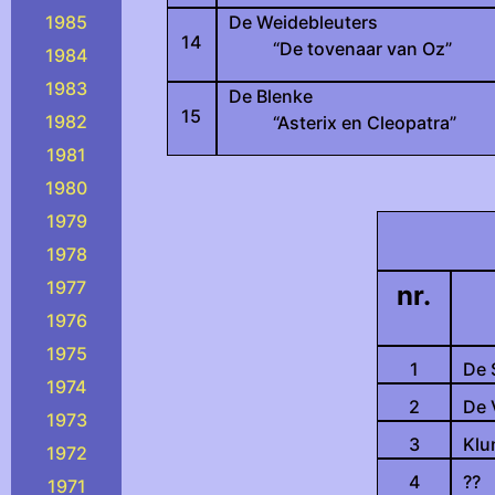
1985
De Weidebleuters
14
“De tovenaar van Oz”
1984
1983
De Blenke
15
1982
“Asterix en Cleopatra”
1981
1980
1979
1978
1977
nr.
1976
1975
1
De 
1974
2
De 
1973
3
Klu
1972
4
??
1971