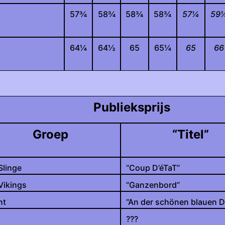
57
¾
58
¾
58
¾
58
¾
57
¼
59
64
¼
64
½
65
65
¼
65
66
Publieksprijs
Groep
“Titel”
Slinge
“Coup D’éTaT”
Vikings
“Ganzenbord”
nt
“An der schönen blauen 
???