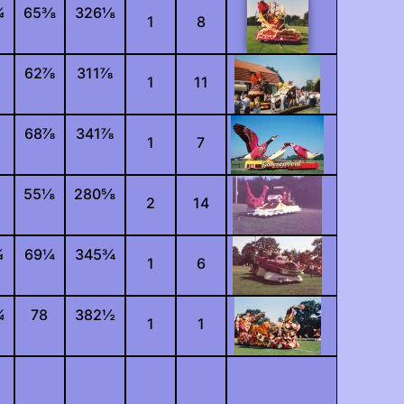
¼
65
⅜
326
⅛
1
8
62
⅞
311
⅞
1
11
68
⅞
341
⅞
1
7
55
⅛
280
⅝
2
14
¼
69
¼
345
¾
1
6
¾
78
382
½
1
1