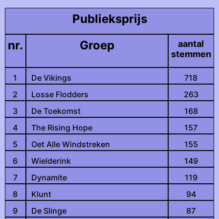
Publieksprijs
nr.
Groep
aantal
stemmen
1
De Vikings
718
2
Losse Flodders
263
3
De Toekomst
168
4
The Rising Hope
157
5
Oet Alle Windstreken
155
6
Wielderink
149
7
Dynamite
119
8
Klunt
94
9
De Slinge
87