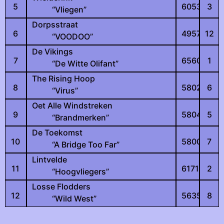
5
6053
3
“Vliegen”
Dorpsstraat
6
4957
12
“VOODOO”
De Vikings
7
6560
1
“De Witte Olifant”
The Rising Hoop
8
5802
6
“Virus”
Oet Alle Windstreken
9
5804
5
“Brandmerken”
De Toekomst
10
5800
7
“A Bridge Too Far”
Lintvelde
11
6171
2
“Hoogvliegers”
Losse Flodders
12
5635
8
“Wild West”