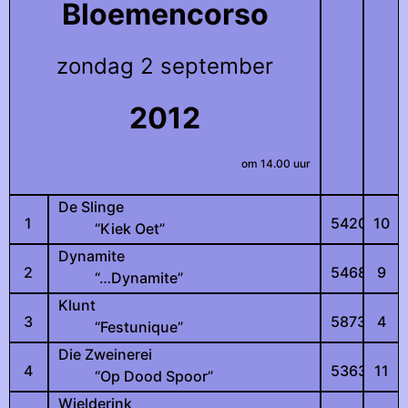
Bloemencorso
zondag 2 september
2012
om 14.00 uur
De Slinge
1
5420
10
“Kiek Oet”
Dynamite
2
5468
9
“…Dynamite”
Klunt
3
5873
4
“Festunique”
Die Zweinerei
4
5363
11
“Op Dood Spoor”
Wielderink