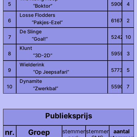
5
5906
4
“Boktor”
Losse Flodders
6
6167
2
“Pakjes-Ezel”
De Slinge
7
5242
10
“Goal!”
Klunt
8
5959
3
“3D-2D”
Wielderink
9
5773
5
“Op Jeepsafari”
Dynamite
10
5590
7
“Zwerkbal”
Publieksprijs
nr.
Groep
stemmen
stemmen
aantal