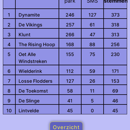
park
SMS
stemmen
1
Dynamite
246
127
373
2
De Vikings
257
61
318
3
Klunt
266
47
313
4
The Rising Hoop
168
88
256
5
Oet Alle
155
75
230
Windstreken
6
Wielderink
112
59
171
7
Losse Flodders
127
26
153
8
De Toekomst
58
11
69
9
De Slinge
41
5
46
10
Lintvelde
45
0
45
Overzicht