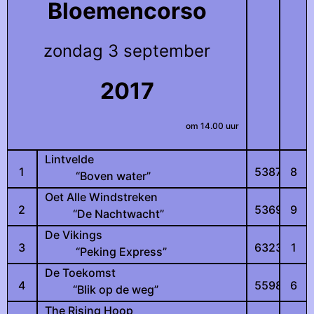
Bloemencorso
zondag 3 september
2017
om 14.00 uur
Lintvelde
1
5387
8
“Boven water”
Oet Alle Windstreken
2
5369
9
“De Nachtwacht”
De Vikings
3
6323
1
“Peking Express”
De Toekomst
4
5598
6
“Blik op de weg”
The Rising Hoop